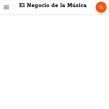
Skip
El Negocio de la Música
to
content