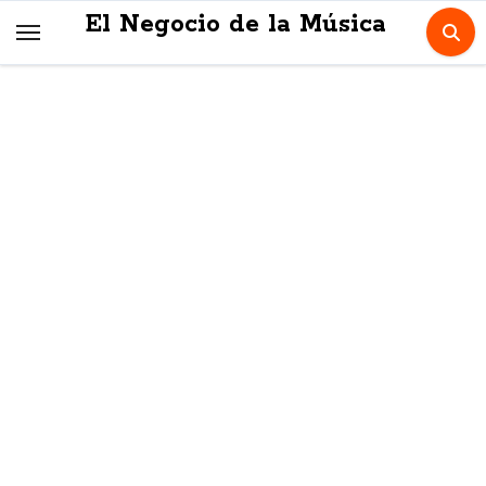
Skip
El Negocio de la Música
to
content