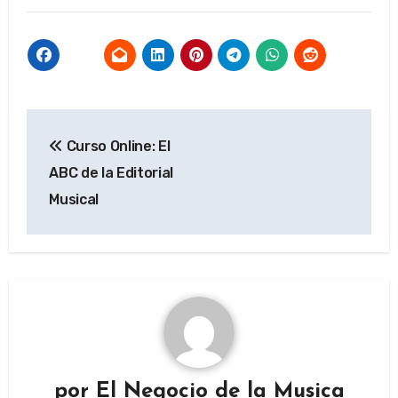
Navegación
Curso Online: El
de
ABC de la Editorial
entradas
Musical
por
El Negocio de la Musica