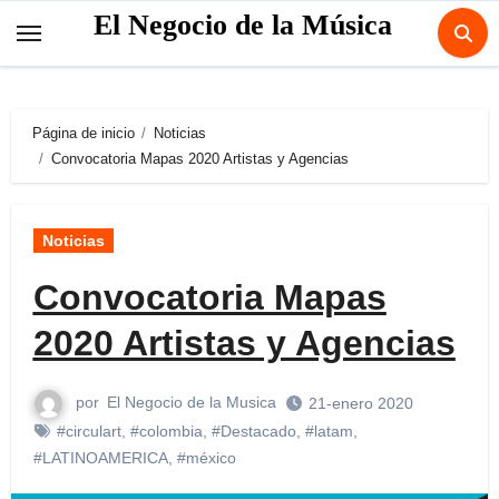
Skip
El Negocio de la Música
to
content
Página de inicio
Noticias
Convocatoria Mapas 2020 Artistas y Agencias
Noticias
Convocatoria Mapas
2020 Artistas y Agencias
por
El Negocio de la Musica
21-enero 2020
#circulart
,
#colombia
,
#Destacado
,
#latam
,
#LATINOAMERICA
,
#méxico