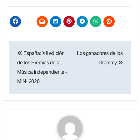
Navegación
España: XII edición
Los ganadores de los
de
de los Premios de la
Grammy
entradas
Música Independiente -
MIN- 2020