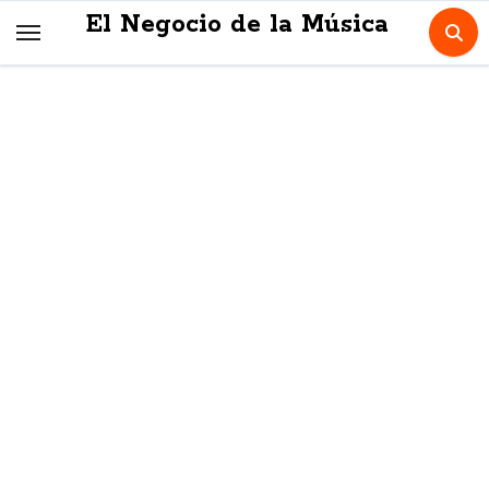
Skip
El Negocio de la Música
to
content