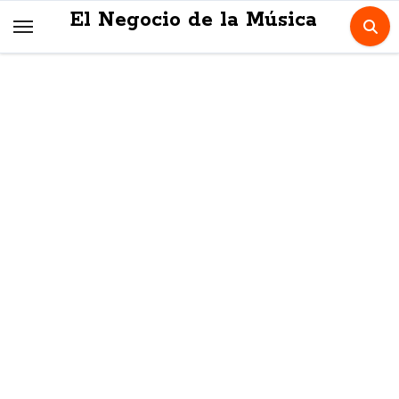
Skip
El Negocio de la Música
to
content