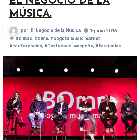
EL NEGOCIO DE LA
MÚSICA.
por
El Negocio de la Musica
1-junio 2016
#bilbao
,
#bime
,
#bogota music market
,
#conferencias
,
#Destacado
,
#españa
,
#festivales