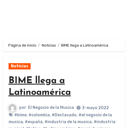
Página de inicio
Noticias
BIME llega a Latinoamérica
Noticias
BIME llega a
Latinoamérica
por
El Negocio de la Musica
3-mayo 2022
#bime
,
#colombia
,
#Destacado
,
#el negocio de la
musica
,
#españa
,
#industria de la musica
,
#industria