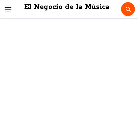
Skip
El Negocio de la Música
to
content