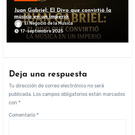
Juan Gabriel: El Divo que convirtió la
música en un imperio
El Negocio de la Musica
17-septiembre 2025
Deja una respuesta
Tu dirección de correo electrónico no será
publicada.
Los campos obligatorios están marcados
con
*
Comentario
*