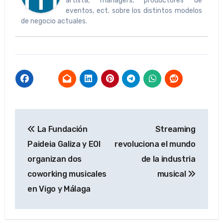
artista, managers, productores de
eventos, ect. sobre los distintos modelos
de negocio actuales.
Navegación
La Fundación
Streaming
de
Paideia Galiza y EOI
revoluciona el mundo
entradas
organizan dos
de la industria
coworking musicales
musical
en Vigo y Málaga