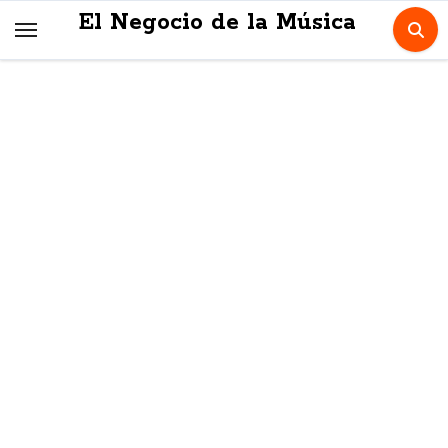
Skip
El Negocio de la Música
to
content