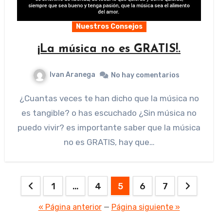
Nuestros Consejos
¡La música no es GRATIS!.
Ivan Aranega
No hay comentarios
¿Cuantas veces te han dicho que la música no
es tangible? o has escuchado ¿Sin música no
puedo vivir? es importante saber que la música
no es GRATIS, hay que…
Paginación
1
…
4
5
6
7
de
« Página anterior
—
Página siguiente »