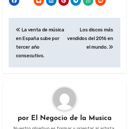
Navegación
La venta de música
Los discos más
de
en España sube por
vendidos del 2016 en
entradas
tercer año
el mundo.
consecutivo.
por
El Negocio de la Musica
Nuestro objetivo es formar y orientar al artista,