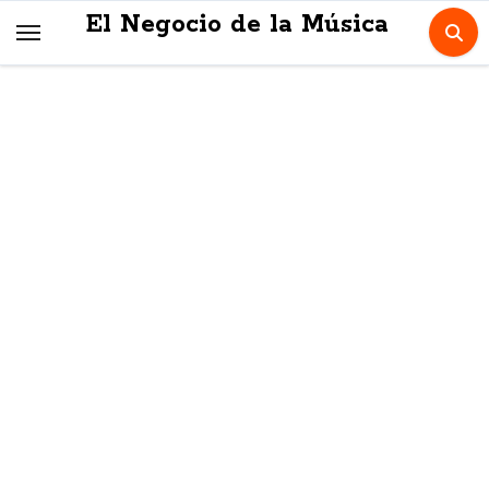
Skip
El Negocio de la Música
to
content