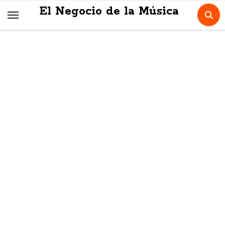
Skip
El Negocio de la Música
to
content