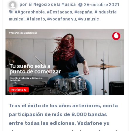
por
El Negocio de la Musica
26-octubre 2021
#Agoraphobia
,
#Destacado
,
#españa
,
#industria
musical
,
#talento
,
#vodafone yu
,
#yu music
Tras el éxito de los años anteriores, con la
participación de más de 8.000 bandas
entre todas las ediciones, Vodafone yu