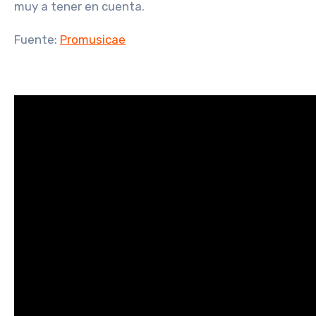
muy a tener en cuenta.
Fuente:
Promusicae