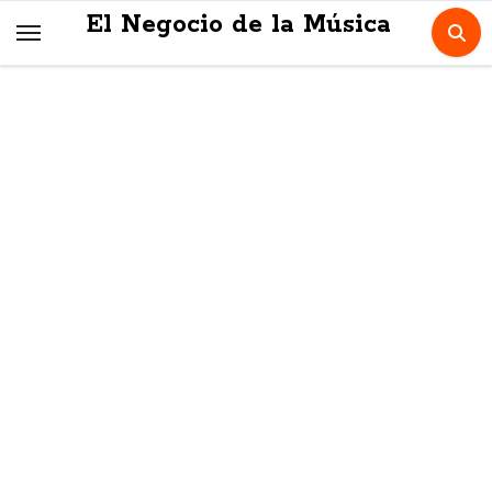
Skip
El Negocio de la Música
to
content