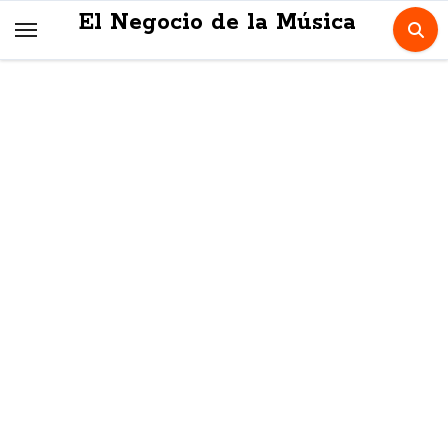
Skip
El Negocio de la Música
to
content