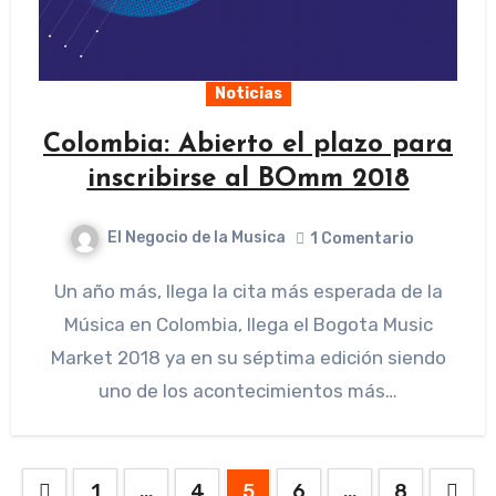
Noticias
Colombia: Abierto el plazo para
inscribirse al BOmm 2018
El Negocio de la Musica
1 Comentario
Un año más, llega la cita más esperada de la
Música en Colombia, llega el Bogota Music
Market 2018 ya en su séptima edición siendo
uno de los acontecimientos más…
Paginación
1
…
4
5
6
…
8