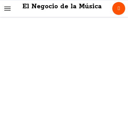
Skip
El Negocio de la Música
to
content