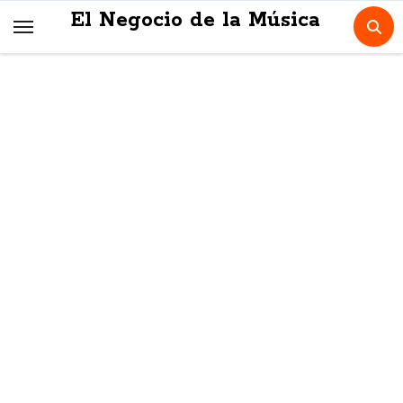
Skip
El Negocio de la Música
to
content