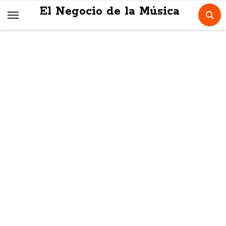
Skip
El Negocio de la Música
to
content