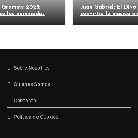
n Grammy 2025:
Juan Gabriel: El Divo
ce los nominados
convirtió la música e
imperio
Sobre Nosotros
Quienes Somos
Contacto
Política de Cookies