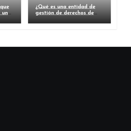
 que
¿Qué es una entidad de
n un
gestión de derechos de
autor y por qué es
importante?