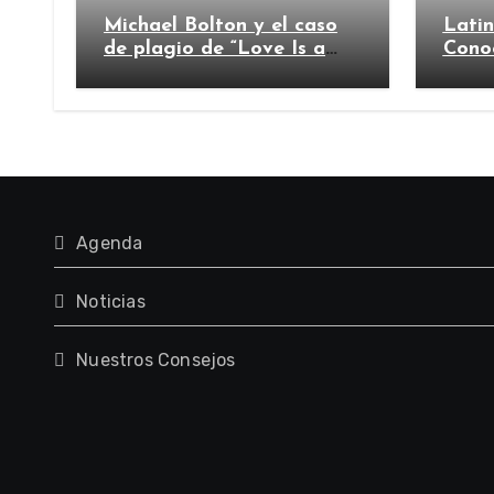
Michael Bolton y el caso
Lati
de plagio de “Love Is a
Cono
Wonderful Thing”
Agenda
Noticias
Nuestros Consejos