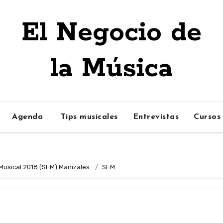
El Negocio de
la Música
Agenda
Tips musicales
Entrevistas
Cursos
usical 2018 (SEM) Manizales.
SEM