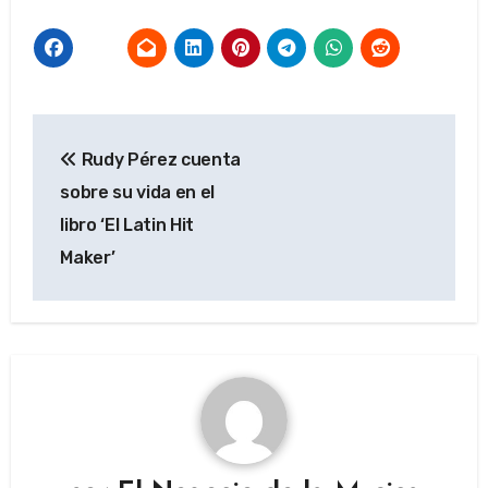
Navegación
Rudy Pérez cuenta
de
sobre su vida en el
entradas
libro ‘El Latin Hit
Maker’