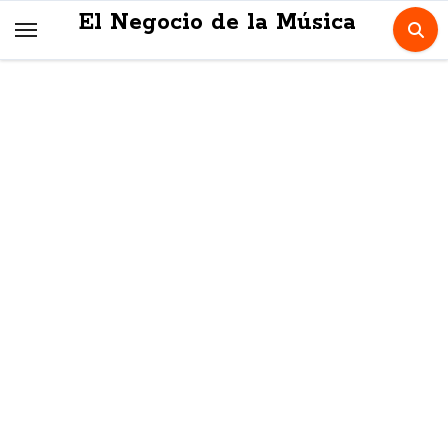
Skip
El Negocio de la Música
to
content