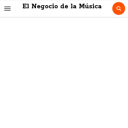
Skip
El Negocio de la Música
to
content