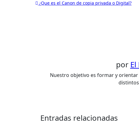
Navegación
¿Que es el Canon de copia privada o Digital?
de
entradas
por
El
Nuestro objetivo es formar y orientar 
distinto
Entradas relacionadas