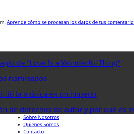
pam.
Aprende cómo se procesan los datos de tus comentario
lagio de “Love Is a Wonderful Thing”
los nominados
virtió la música en un imperio
ón de derechos de autor y por qué es i
Sobre Nosotros
Quienes Somos
Contacto