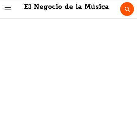
Skip
El Negocio de la Música
to
content