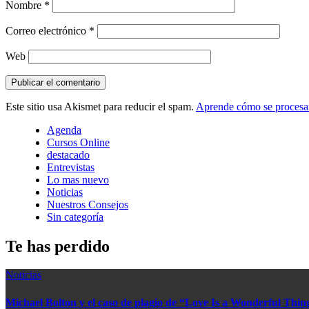
Nombre
*
Correo electrónico
*
Web
Este sitio usa Akismet para reducir el spam.
Aprende cómo se procesan
Agenda
Cursos Online
destacado
Entrevistas
Lo mas nuevo
Noticias
Nuestros Consejos
Sin categoría
Te has perdido
Noticias
Michael Bolton y el caso de plagio de “Love Is a Wonderful Thin