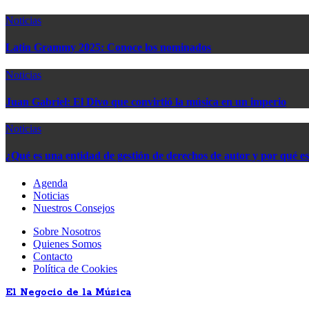
Noticias
Latin Grammy 2025: Conoce los nominados
Noticias
Juan Gabriel: El Divo que convirtió la música en un imperio
Noticias
¿Qué es una entidad de gestión de derechos de autor y por qué e
Agenda
Noticias
Nuestros Consejos
Sobre Nosotros
Quienes Somos
Contacto
Política de Cookies
El Negocio de la Música