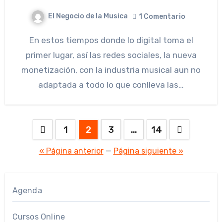
El Negocio de la Musica
1 Comentario
En estos tiempos donde lo digital toma el
primer lugar, así las redes sociales, la nueva
monetización, con la industria musical aun no
adaptada a todo lo que conlleva las…
Paginación
1
2
3
…
14
de
« Página anterior
—
Página siguiente »
entradas
Agenda
Cursos Online