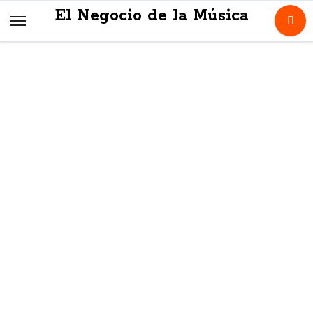
Skip
El Negocio de la Música
to
content