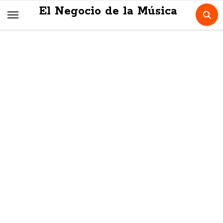
Skip
El Negocio de la Música
to
content