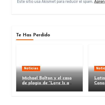
Este sitio usa Akismet para reducir el spam.
Apren
Te Has Perdido
Noticias
Notic
Michael Bolton y el caso
Lati
de plagio de “Love Is a
Cono
Wonderful Thing”