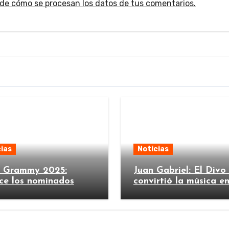
de cómo se procesan los datos de tus comentarios.
ias
Noticias
n Grammy 2025:
Juan Gabriel: El Divo
ce los nominados
convirtió la música e
imperio