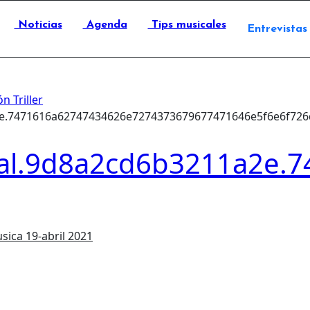
Noticias
Agenda
Tips musicales
Entrevistas
n Triller
2e.7471616a62747434626e7274373679677471646e5f6e6f72
al.9d8a2cd6b3211a2e.
usica
19-abril 2021