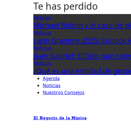
Te has perdido
Noticias
Michael Bolton y el caso de p
Noticias
Latin Grammy 2025: Conoce 
Noticias
Juan Gabriel: El Divo que con
Noticias
¿Qué es una entidad de gesti
Agenda
Noticias
Nuestros Consejos
El Negocio de la Música