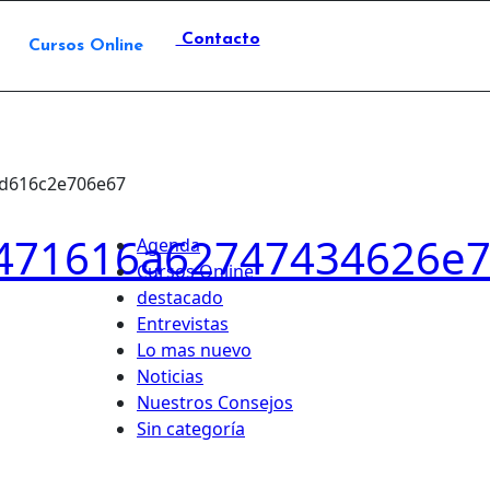
Contacto
Cursos Online
6d616c2e706e67
7471616a62747434626e
Agenda
Cursos Online
destacado
Entrevistas
Lo mas nuevo
Noticias
Nuestros Consejos
Sin categoría