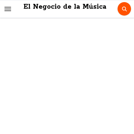
Skip
El Negocio de la Música
to
content