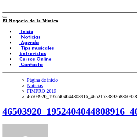
El Negocio de la Música
Inicio
Noticias
Agenda
Tips musicales
Entrevistas
Cursos Online
Contacto
Página de inicio
Noticias
FIMPRO 2019
46503920_1952404044808916_4652153389268860928
46503920_1952404044808916_4