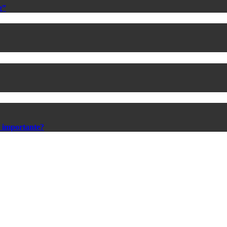
g”
s importante?