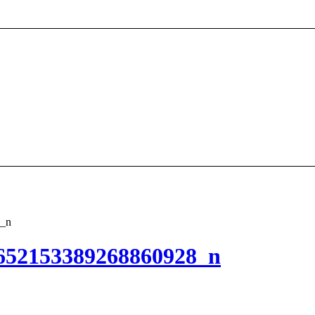
_n
652153389268860928_n