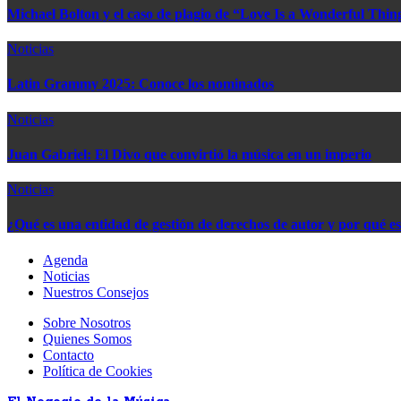
Michael Bolton y el caso de plagio de “Love Is a Wonderful Thin
Noticias
Latin Grammy 2025: Conoce los nominados
Noticias
Juan Gabriel: El Divo que convirtió la música en un imperio
Noticias
¿Qué es una entidad de gestión de derechos de autor y por qué e
Agenda
Noticias
Nuestros Consejos
Sobre Nosotros
Quienes Somos
Contacto
Política de Cookies