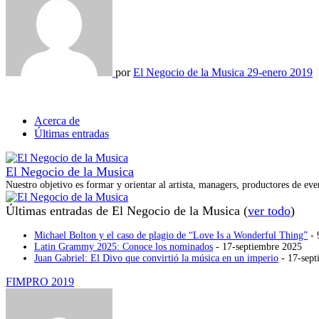
por
El Negocio de la Musica
29-enero 2019
Acerca de
Últimas entradas
El Negocio de la Musica
Nuestro objetivo es formar y orientar al artista, managers, productores de even
Últimas entradas de El Negocio de la Musica
(
ver todo
)
Michael Bolton y el caso de plagio de “Love Is a Wonderful Thing”
- 
Latin Grammy 2025: Conoce los nominados
- 17-septiembre 2025
Juan Gabriel: El Divo que convirtió la música en un imperio
- 17-sept
Navegación
FIMPRO 2019
de