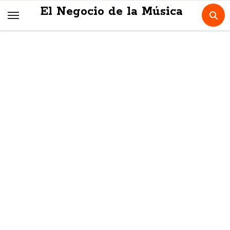
Skip
El Negocio de la Música
to
content