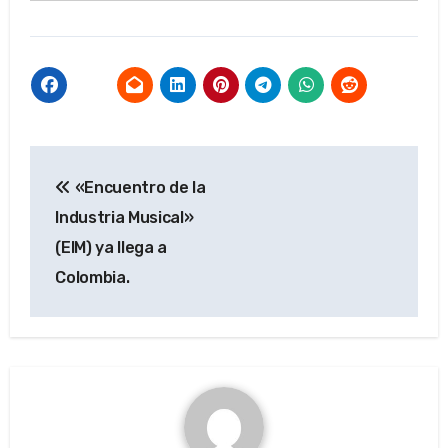
Navegación
«Encuentro de la
de
Industria Musical»
entradas
(EIM) ya llega a
Colombia.