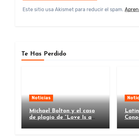
Este sitio usa Akismet para reducir el spam.
Apren
Te Has Perdido
Noticias
Notic
Michael Bolton y el caso
Lati
de plagio de “Love Is a
Cono
Wonderful Thing”