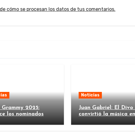
de cómo se procesan los datos de tus comentarios.
ias
Noticias
n Grammy 2025:
Juan Gabriel: El Divo
ce los nominados
convirtió la música e
imperio