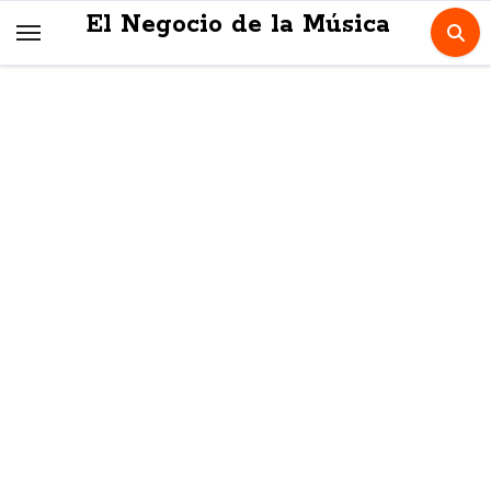
Skip
El Negocio de la Música
to
content