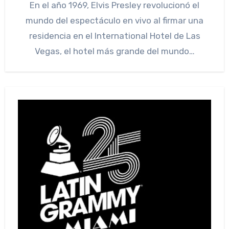
En el año 1969, Elvis Presley revolucionó el
mundo del espectáculo en vivo al firmar una
residencia en el International Hotel de Las
Vegas, el hotel más grande del mundo…