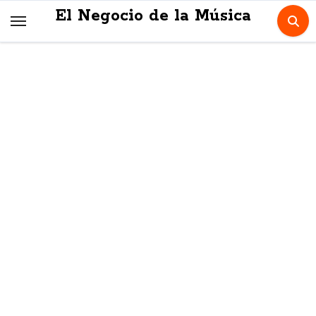
Skip
El Negocio de la Música
to
content