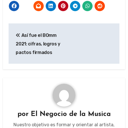
Navegación
Así fue el BOmm
de
2021: cifras, logros y
entradas
pactos firmados
por
El Negocio de la Musica
Nuestro objetivo es formar y orientar al artista,