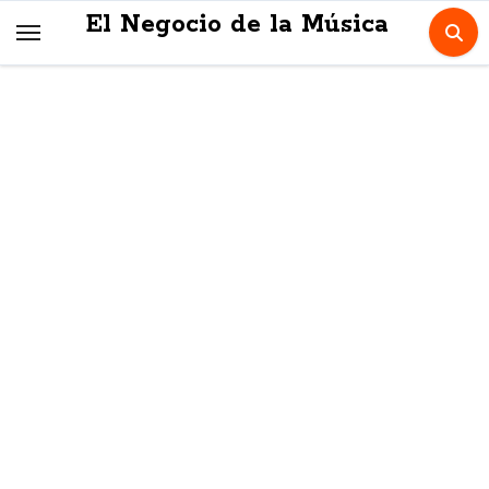
Skip
El Negocio de la Música
to
content