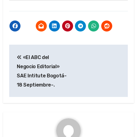
Navegación
«El ABC del
de
Negocio Editorial»
entradas
SAE Intitute Bogotá-
18 Septiembre-.