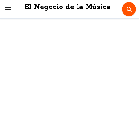
Skip
El Negocio de la Música
to
content