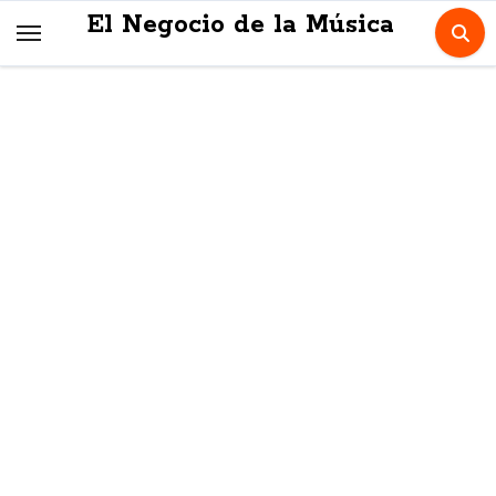
Skip
El Negocio de la Música
to
content