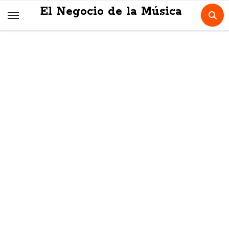
Skip
El Negocio de la Música
to
content