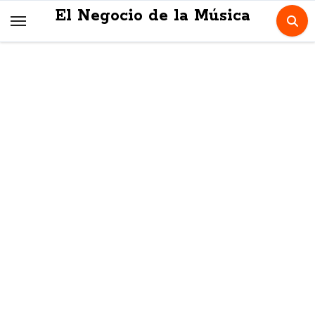
Skip
El Negocio de la Música
to
content