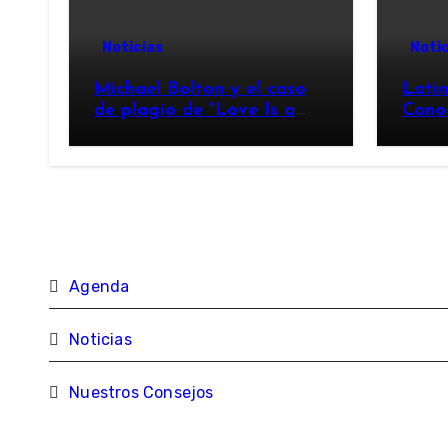
Noticias
Notic
Michael Bolton y el caso
Lati
de plagio de “Love Is a
Cono
Wonderful Thing”
Agenda
Noticias
Nuestros Consejos