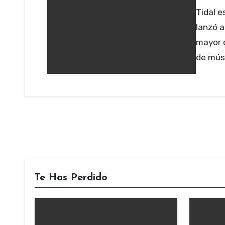
Tidal es un servicio de Streaming de música que se
lanzó a
mayor c
de mús
Te Has Perdido