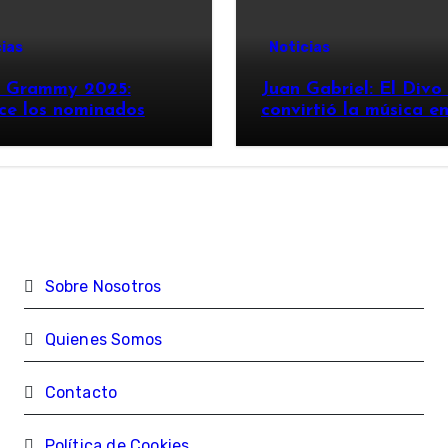
ias
Noticias
n Grammy 2025:
Juan Gabriel: El Divo
ce los nominados
convirtió la música e
imperio
Sobre Nosotros
Quienes Somos
Contacto
Política de Cookies