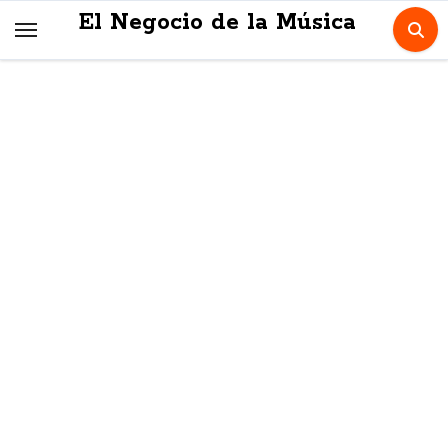
Skip
El Negocio de la Música
to
content