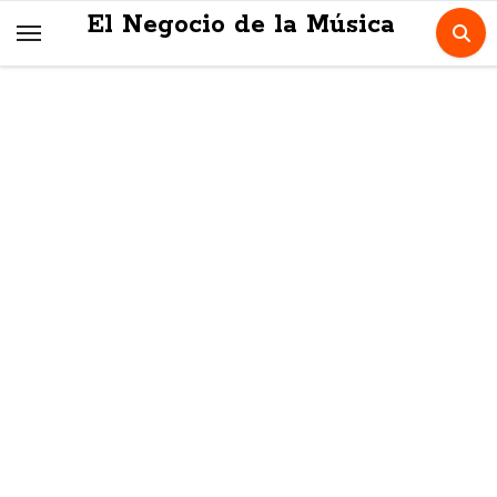
Skip
El Negocio de la Música
to
content