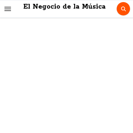
Skip
El Negocio de la Música
to
content