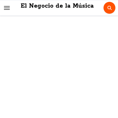
Skip
El Negocio de la Música
to
content