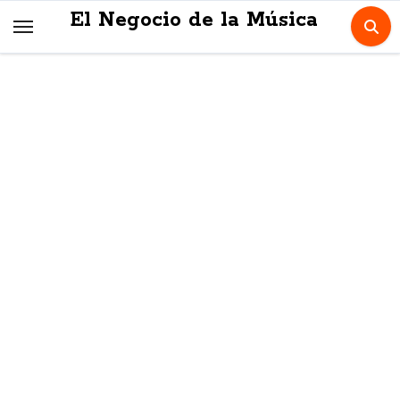
Skip
El Negocio de la Música
to
content