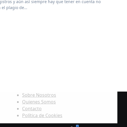
 el plagio de…
lagio de “Love Is a Wonderful Thing”
los nominados
virtió la música en un imperio
ón de derechos de autor y por qué es i
Sobre Nosotros
Quienes Somos
Contacto
Política de Cookies