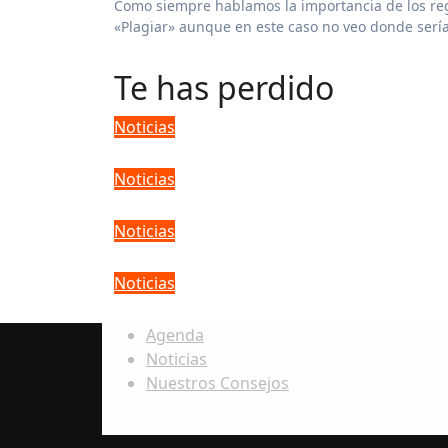
Como siempre hablamos la importancia de los registros y aún así siempre hay que tener en cuenta no
«Plagiar» aunque en este caso no veo donde sería
Te has perdido
Noticias
Michael Bolton y el caso de p
Noticias
Latin Grammy 2025: Conoce 
Noticias
Juan Gabriel: El Divo que con
Noticias
¿Qué es una entidad de gesti
Agenda
Noticias
Nuestros Consejos