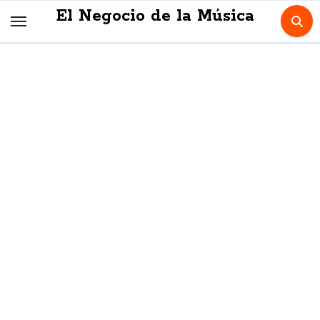
Skip
El Negocio de la Música
to
content