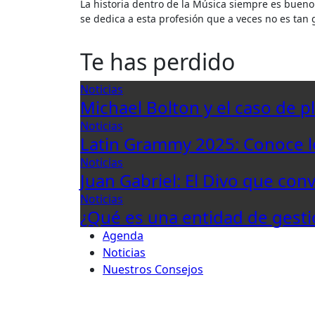
La historia dentro de la Música siempre es bueno conocerla, tanto lo positivo como lo negativo, cuando uno
se dedica a esta profesión que a veces no es tan 
Te has perdido
Noticias
Michael Bolton y el caso de p
Noticias
Latin Grammy 2025: Conoce 
Noticias
Juan Gabriel: El Divo que con
Noticias
¿Qué es una entidad de gesti
Agenda
Noticias
Nuestros Consejos