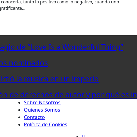
gratificante…
lagio de “Love Is a Wonderful Thing”
los nominados
virtió la música en un imperio
ón de derechos de autor y por qué es i
Sobre Nosotros
Quienes Somos
Contacto
Política de Cookies