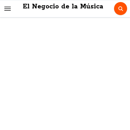
Skip
El Negocio de la Música
to
content