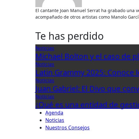
El cantante Joan Manuel Serrat ha grabado una versión colectiva inédita de su tema «Mediterráneo»,
acompañado de otros artistas como Manolo García,
Te has perdido
Noticias
Michael Bolton y el caso de p
Noticias
Latin Grammy 2025: Conoce 
Noticias
Juan Gabriel: El Divo que con
Noticias
¿Qué es una entidad de gesti
Agenda
Noticias
Nuestros Consejos