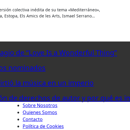
 Estopa, Els Amics de les Arts, Ismael Serrano…
lagio de “Love Is a Wonderful Thing”
los nominados
virtió la música en un imperio
ón de derechos de autor y por qué es i
Sobre Nosotros
Quienes Somos
Contacto
Política de Cookies