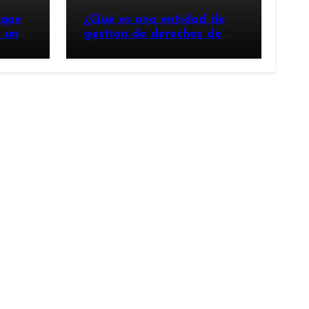
 que
¿Qué es una entidad de
n un
gestión de derechos de
autor y por qué es
importante?