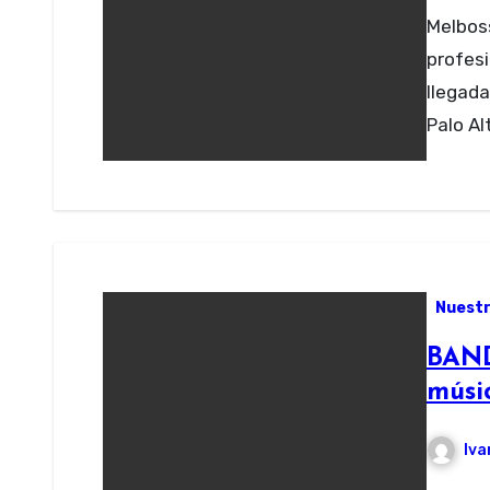
Melboss, la plataforma de encuentro para los
profesi
llegada
Palo Al
Nuestr
BAND
músi
Iva