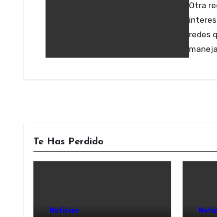
Otra red social dedicada a la música que es muy
interes
redes q
maneja
Te Has Perdido
Noticias
Notic