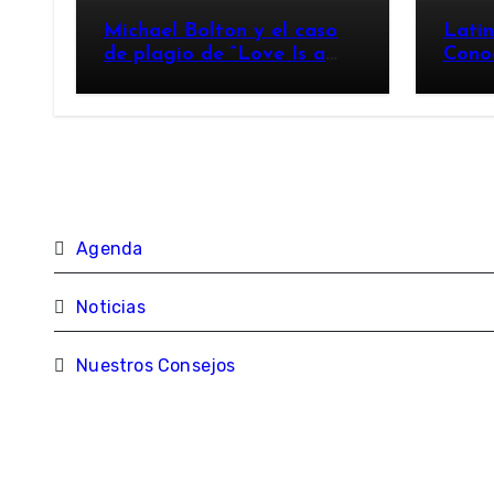
Michael Bolton y el caso
Lati
de plagio de “Love Is a
Cono
Wonderful Thing”
Agenda
Noticias
Nuestros Consejos