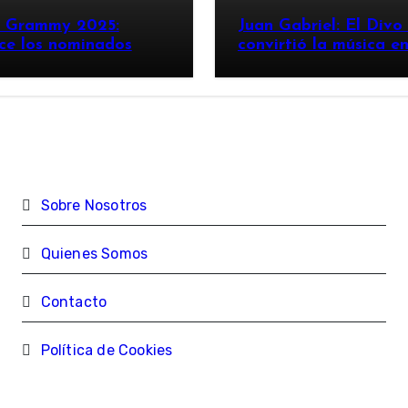
n Grammy 2025:
Juan Gabriel: El Divo
ce los nominados
convirtió la música e
imperio
Sobre Nosotros
Quienes Somos
Contacto
Política de Cookies