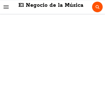
Skip
El Negocio de la Música
to
content